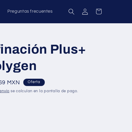
Iniciar
Carrito
Preguntas frecuentes
sesión
inación Plus+
olygen
.69 MXN
Oferta
envío
se calculan en la pantalla de pago.