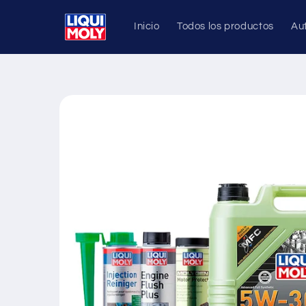
Ir
directamente
Inicio
Todos los productos
Au
al contenido
Ir
directamente
a la
información
del producto