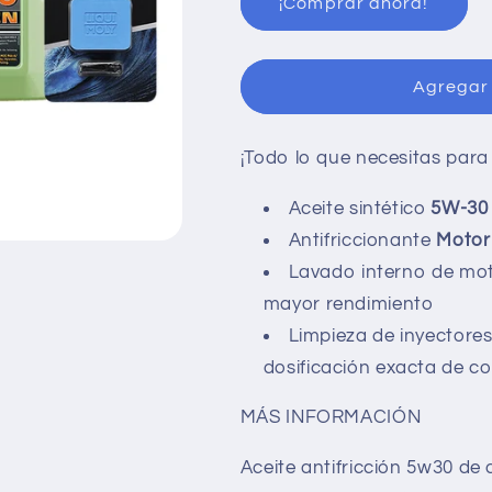
¡Comprar ahora!
Paquete
Paquete
afinación
afinación
Plus+
Plus+
5W-
5W-
Agregar 
30
30
|
|
¡Todo lo que necesitas para 
Molygen
Molygen
Aceite sintético
5W-30
Antifriccionante
Motor
Lavado interno de mo
mayor rendimiento
Limpieza de inyectore
dosificación exacta de c
MÁS INFORMACIÓN
Aceite antifricción 5w30 de 