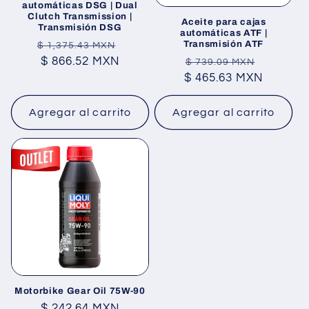
n
automáticas DSG | Dual
Clutch Transmission |
Aceite para cajas
:
Transmisión DSG
automáticas ATF |
Transmisión ATF
Precio
Precio
$ 1,375.43 MXN
Precio
Precio
habitual
$ 866.52 MXN
de
$ 739.09 MXN
$ 465.63 MXN
habitual
de
oferta
oferta
Agregar al carrito
Agregar al carrito
Motorbike Gear Oil 75W-90
Precio
$ 242.64 MXN