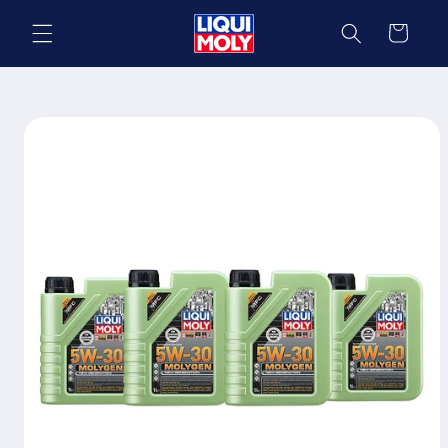
Ir
directamente
Carrito
al contenido
Ir
directamente
a la
información
del producto