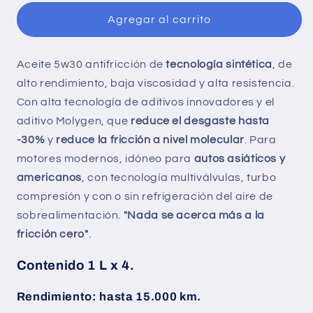
5W-
5W-
30
30
Agregar al carrito
-
-
4
4
Aceite 5w30 antifricción de
tecnología sintética
, de
Litros
Litros
alto rendimiento, baja viscosidad y alta resistencia.
Con alta tecnología de aditivos innovadores y el
aditivo Molygen, que
reduce el desgaste hasta
-30%
y
reduce la fricción a nivel molecular
. Para
motores modernos, idóneo para
autos asiáticos y
americanos
, con tecnología multiválvulas, turbo
compresión y con o sin refrigeración del aire de
sobrealimentación.
"Nada se acerca más a la
fricción cero"
.
Contenido 1 L x 4.
Rendimiento: hasta 15.000 km.