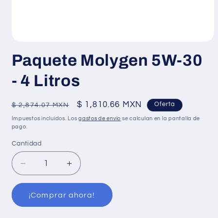
Paquete Molygen 5W-30
- 4 Litros
Precio
Precio
$ 1,810.66 MXN
Oferta
$ 2,874.07 MXN
habitual
de
Impuestos incluidos. Los
gastos de envío
se calculan en la pantalla de
oferta
pago.
Cantidad
Reducir
Aumentar
cantidad
cantidad
para
para
¡Comprar ahora!
Paquete
Paquete
Molygen
Molygen